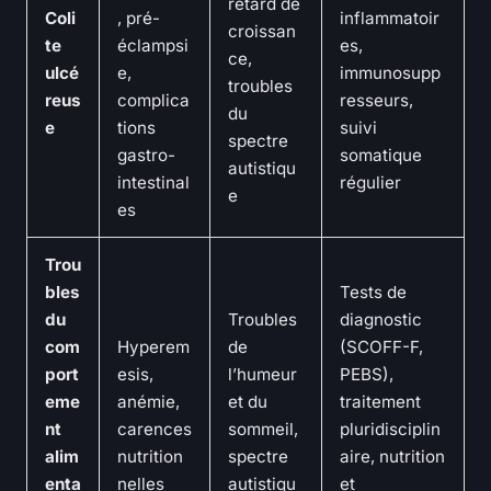
retard de
Coli
, pré-
inflammatoir
croissan
te
éclampsi
es,
ce,
ulcé
e,
immunosupp
troubles
reus
complica
resseurs,
du
e
tions
suivi
spectre
gastro-
somatique
autistiqu
intestinal
régulier
e
es
Trou
bles
Tests de
du
Troubles
diagnostic
com
Hyperem
de
(SCOFF-F,
port
esis,
l’humeur
PEBS),
eme
anémie,
et du
traitement
nt
carences
sommeil,
pluridisciplin
alim
nutrition
spectre
aire, nutrition
enta
nelles
autistiqu
et