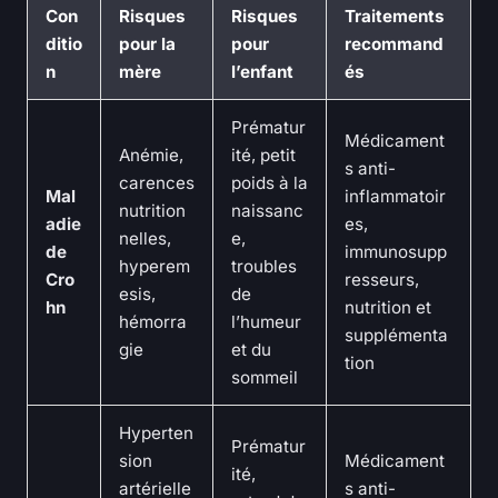
Con
Risques
Risques
Traitements
ditio
pour la
pour
recommand
n
mère
l’enfant
és
Prématur
Médicament
Anémie,
ité, petit
s anti-
carences
poids à la
Mal
inflammatoir
nutrition
naissanc
adie
es,
nelles,
e,
de
immunosupp
hyperem
troubles
Cro
resseurs,
esis,
de
hn
nutrition et
hémorra
l’humeur
supplémenta
gie
et du
tion
sommeil
Hyperten
Prématur
sion
Médicament
ité,
artérielle
s anti-