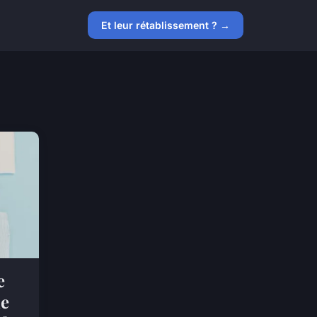
Et leur rétablissement ? →
e
me