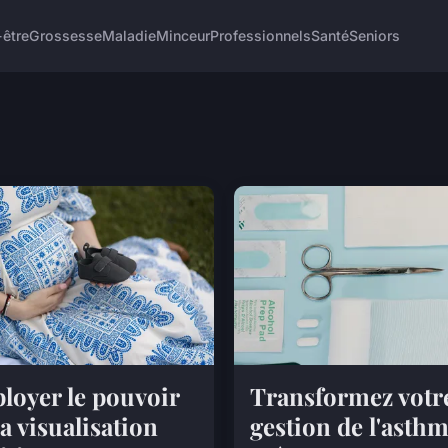
-être
Grossesse
Maladie
Minceur
Professionnels
Santé
Seniors
loyer le pouvoir
Transformez votr
la visualisation
gestion de l'asth